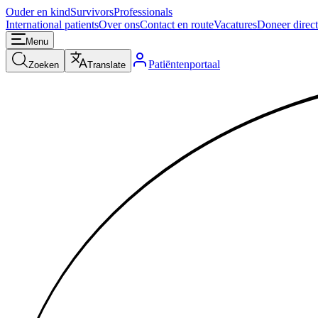
Ouder en kind
Survivors
Professionals
International patients
Over ons
Contact en route
Vacatures
Doneer direct
Menu
Patiëntenportaal
Zoeken
Translate