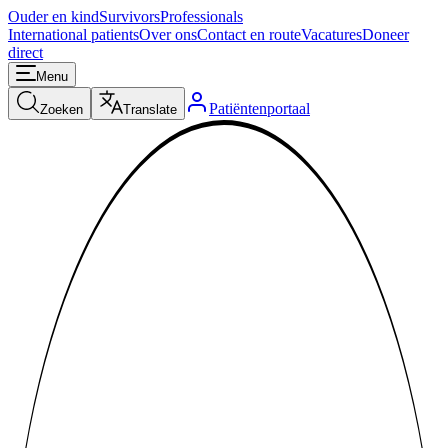
Ouder en kind
Survivors
Professionals
International patients
Over ons
Contact en route
Vacatures
Doneer
direct
Menu
Patiëntenportaal
Zoeken
Translate