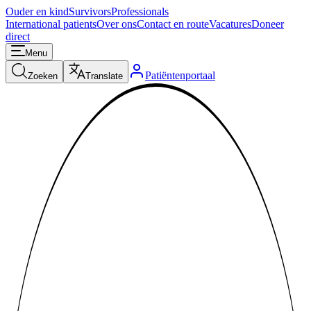
Ouder en kind
Survivors
Professionals
International patients
Over ons
Contact en route
Vacatures
Doneer
direct
Menu
Patiëntenportaal
Zoeken
Translate