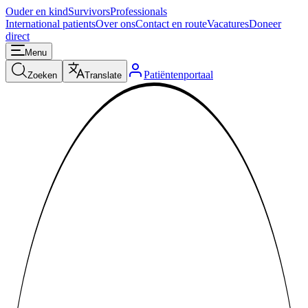
Ouder en kind
Survivors
Professionals
International patients
Over ons
Contact en route
Vacatures
Doneer
direct
Menu
Patiëntenportaal
Zoeken
Translate