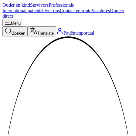
Ouder en kind
Survivors
Professionals
International patients
Over ons
Contact en route
Vacatures
Doneer
direct
Menu
Patiëntenportaal
Zoeken
Translate